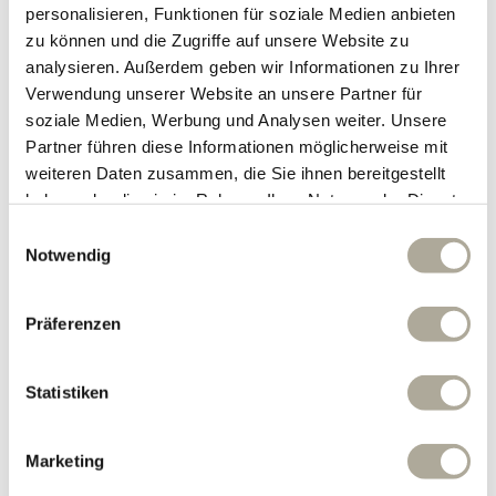
2
personalisieren, Funktionen für soziale Medien anbieten
23
Bewertungen
zu können und die Zugriffe auf unsere Website zu
Bewertungen
Pflege für strahlende Haut und
analysieren. Außerdem geben wir Informationen zu Ihrer
versorgt die Haut mit
entspannende Self-Care-
Feuchtigkeit, beruhigt irritierte
Verwendung unserer Website an unsere Partner für
Mom...
Haut
soziale Medien, Werbung und Analysen weiter. Unsere
2
(2)
23
(23)
Bewertungen
Partner führen diese Informationen möglicherweise mit
Bewertungen
insgesamt
Normaler
Verkaufspreis
31.60 €
insgesamt
weiteren Daten zusammen, die Sie ihnen bereitgestellt
Normaler
19.90 €
Preis
27.90 €
haben oder die sie im Rahmen Ihrer Nutzung der Dienste
Du sparst
3.70 €
GRUNDPREIS
PRO
Preis
132.67 €
/
L
gesammelt haben.
Einwilligungsauswahl
Notwendig
IN DEN WARENKORB
IN DEN WARENKORB
Präferenzen
Statistiken
Marketing