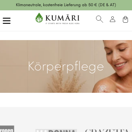
Direkt
Klimaneutrale, kostenfreie Lieferung ab 50 € (DE & AT)
zum
Inhalt
Einloggen
Warenko
Körperpflege