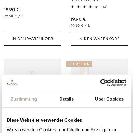
Bewertungen
insgesamt
14
(14)
Normaler
19.90 €
Bewertungen
GRUNDPREIS
PRO
Preis
79.60 €
/
L
insgesamt
Normaler
19.90 €
GRUNDPREIS
PRO
Preis
79.60 €
/
L
IN DEN WARENKORB
IN DEN WARENKORB
SET-AKTION
Zustimmung
Details
Über Cookies
Diese Webseite verwendet Cookies
ALOE VERA HYDRO
Set
REPAIR GEL - EXTRA
SELF CARE SET
Wir verwenden Cookies, um Inhalte und Anzeigen zu
LIQUID