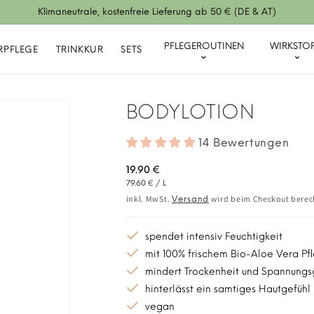
Klimaneutrale, kostenfreie Lieferung ab 50 € (DE & AT)
PFLEGEROUTINEN
WIRKSTOF
RPFLEGE
TRINKKUR
SETS
BODYLOTION
14 Bewertungen
Normaler
19.90 €
GRUNDPREIS
PRO
Preis
79.60 €
/
L
inkl. MwSt.
wird beim Checkout berec
Versand
spendet intensiv Feuchtigkeit
mit 100% frischem Bio-Aloe Vera Pf
mindert Trockenheit und Spannungs
hinterlässt ein samtiges Hautgefühl
vegan