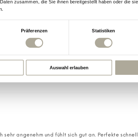
 Daten zusammen, die Sie ihnen bereitgestellt haben oder die s
0
n.
0
Präferenzen
Statistiken
90.9
Verifiziert
Auswahl erlauben
 sehr angenehm und fühlt sich gut an. Perfekte schnell