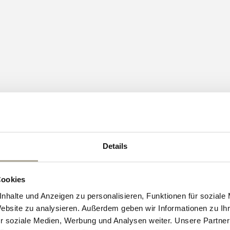
Kundenbewertungen
Details
4.79 von 5
Cookies
nhalte und Anzeigen zu personalisieren, Funktionen für soziale
12
Website zu analysieren. Außerdem geben wir Informationen zu I
1
r soziale Medien, Werbung und Analysen weiter. Unsere Partner
1