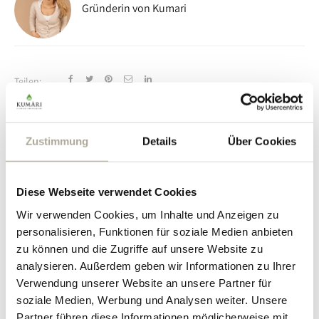
Gründerin von Kumari
Teilen:
Der Kumari Beauty-Blog
Zustimmung
Details
Über Cookies
Mit Experten-Tipps zu Hautpflege, Ernährung und
Lifestyle, inspirierenden Artikeln und Einblicken in die
Welt der Aloe Vera. Unser Blog hilft dir dabei, Deine Haut
Diese Webseite verwendet Cookies
zum Strahlen zu bringen und ein gesundes,
ausgeglichenes Leben zu führen.
Wir verwenden Cookies, um Inhalte und Anzeigen zu
personalisieren, Funktionen für soziale Medien anbieten
zu können und die Zugriffe auf unsere Website zu
4 Summer Essentials für Haut
& Haare - Diese Pflege sollte
analysieren. Außerdem geben wir Informationen zu Ihrer
im Sommer nicht fehlen
Verwendung unserer Website an unsere Partner für
4 Summer Essentials für Haut &
soziale Medien, Werbung und Analysen weiter. Unsere
Haare – Diese Pflege...
Partner führen diese Informationen möglicherweise mit