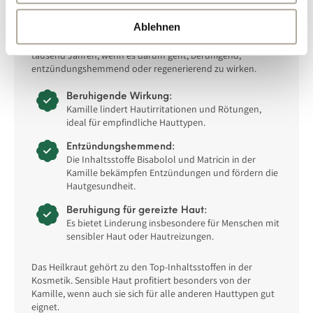
Wir alle kennen sie, die Kamille oder haben noch eine eher
unschöne geschmackliche Erinnerung an Mutters Kamillen-
Ablehnen
Tee aus Kindheitstagen. Die Kamille ist ein wahres
Multitalent und unterstützt die Menschen bereits seit vielen
tausend Jahren, wenn es darum geht, beruhigend,
entzündungshemmend oder regenerierend zu wirken.
Beruhigende Wirkung:
Kamille lindert Hautirritationen und Rötungen,
ideal für empfindliche Hauttypen.
Entzündungshemmend:
Die Inhaltsstoffe Bisabolol und Matricin in der
Kamille bekämpfen Entzündungen und fördern die
Hautgesundheit.
Beruhigung für gereizte Haut:
Es bietet Linderung insbesondere für Menschen mit
sensibler Haut oder Hautreizungen.
Das Heilkraut gehört zu den Top-Inhaltsstoffen in der
Kosmetik. Sensible Haut profitiert besonders von der
Kamille, wenn auch sie sich für alle anderen Hauttypen gut
eignet.