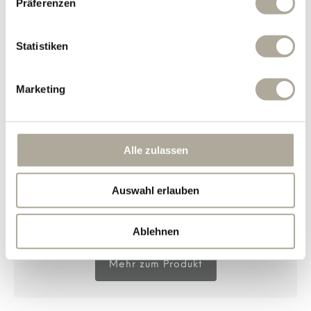
Präferenzen
Fasten- oder Resetphase.
Natürliche Ergänzung:
Statistiken
Der Aloe-Vera-Direktsaft ergänzt die tägliche
Ernährung mit pflanzlichen Bestandteilen und kann
dazu beitragen, den Fokus auf eine ausgewogene
Versorgung und ausreichende Flüssigkeitszufuhr zu
Marketing
lenken.
Bewusste Routine:
Durch seine einfache Anwendung lässt sich der
Alle zulassen
Direktsaft unkompliziert in bestehende
Gewohnheiten integrieren – als Teil einer
strukturierten Tagesroutine oder begleitend zu
Auswahl erlauben
Phasen reduzierter Ernährung.
Eine einfache Möglichkeit, Aloe Vera bewusst in den
Alltag einzubinden – klar, pur und ohne unnötige
Zusätze.
Ablehnen
Mehr zum Produkt