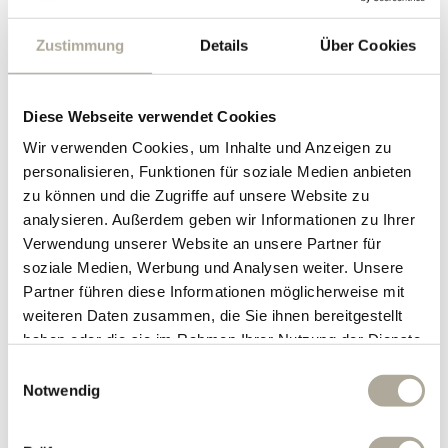
Zustimmung
Details
Über Cookies
Diese Webseite verwendet Cookies
Wir verwenden Cookies, um Inhalte und Anzeigen zu
So kann dich unser Aloe Vera Direktsaft in der
personalisieren, Funktionen für soziale Medien anbieten
Fastenzeit unterstützen
zu können und die Zugriffe auf unsere Website zu
Unser Aloe-Vera-Direktsaft ist mehr als ein Getränk – er
analysieren. Außerdem geben wir Informationen zu Ihrer
lässt sich bewusst in den Alltag integrieren, besonders in
Verwendung unserer Website an unsere Partner für
Phasen, in denen Ernährung und Flüssigkeitszufuhr eine
soziale Medien, Werbung und Analysen weiter. Unsere
zentrale Rolle spielen.
Gerade bei äußeren Belastungen wie Stress, wenig
Partner führen diese Informationen möglicherweise mit
Bewegung oder veränderten Essgewohnheiten kann eine
weiteren Daten zusammen, die Sie ihnen bereitgestellt
klare, einfache Routine unterstützend wirken.
haben oder die sie im Rahmen Ihrer Nutzung der Dienste
Der Direktsaft wird aus frischer Aloe Vera gewonnen und
gesammelt haben.
Einwilligungsauswahl
zeichnet sich durch seine natürliche Zusammensetzung
Notwendig
aus. Er ist leicht in den Tages-ablauf einzubinden und
eignet sich sowohl für den regelmäßigen Konsum als auch
für Zeiten bewusster Ernährung, etwa während einer