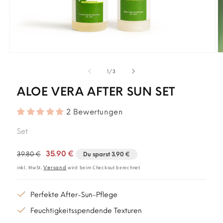
Medien
M
1
2
von
1
/
3
in
in
Modal
M
öffnen
ö
ALOE VERA AFTER SUN SET
2 Bewertungen
Set
Normaler
Verkaufspreis
35.90 €
39.80 €
Du sparst
3.90 €
Preis
inkl. MwSt.
Versand
wird beim Checkout berechnet
Perfekte After-Sun-Pflege
Feuchtigkeitsspendende Texturen