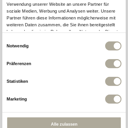
Verwendung unserer Website an unsere Partner für
EHRLICHE NATURKOSMETIK
soziale Medien, Werbung und Analysen weiter. Unsere
Partner führen diese Informationen möglicherweise mit
weiteren Daten zusammen, die Sie ihnen bereitgestellt
haben oder die sie im Rahmen Ihrer Nutzung der Dienste
gesammelt haben.
Einwilligungsauswahl
Notwendig
Präferenzen
Statistiken
100% ALOE VERA
Marketing
VEGAN PRODUCT
Alle zulassen